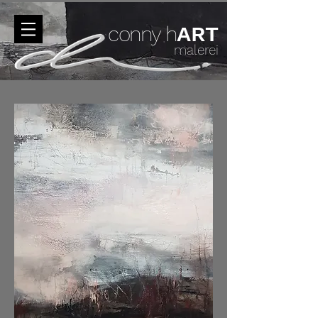
conny h
ART
malerei