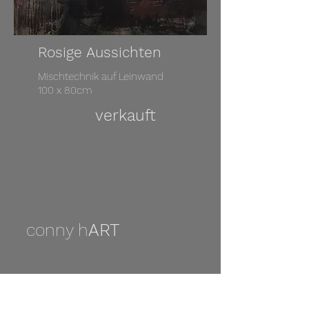
Rosige Aussichten
Mischtechnik auf Leinwand
100 x 80cm
verkauft
conny h
ART
atelier fürther str. 64 b
90429 nürnberg