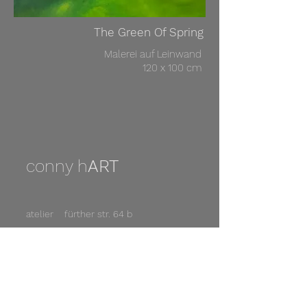
The Green Of Spring
Malerei auf Leinwand
120 x 100 cm
conny h
ART
atelier fürther str. 64 b
90429 nürnberg
email
conny-hART@mail.de
phone
0151 28276158
web
www.conny-hART.de