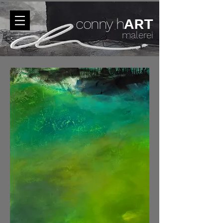
conny h
ART
malerei