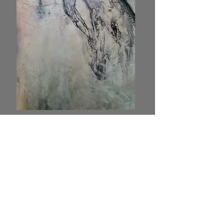
conny h
ART
atelier fürther str. 64 b
90429 nürnberg
email
conny-hART@mail.de