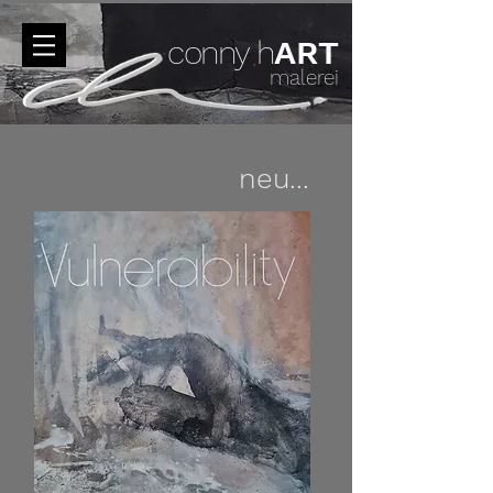
conny h
ART
malerei
neu...